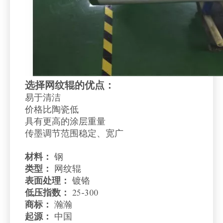
选择网纹辊的优点：
易于清洁
价格比陶瓷低
具有更高的涂层重量
传墨调节范围稳定、宽广
材料：
钢
类型：
网纹辊
表面处理：
镀铬
低压指数：
25-300
商标：
瀚瀚
起源：
中国