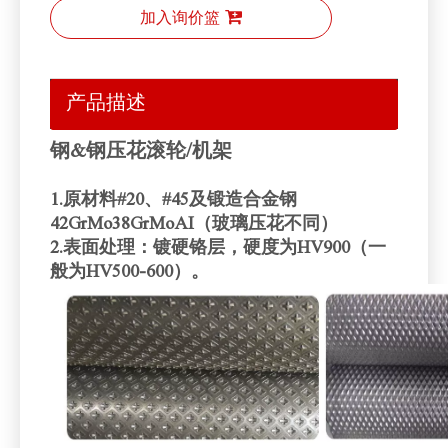
加入询价篮
产品描述
钢&钢压花滚轮/机架
1.原材料#20、#45及锻造合金钢
42GrMo38GrMoAI（玻璃压花不同）
2.表面处理：镀硬铬层，硬度为HV900（一
般为HV500-600）。