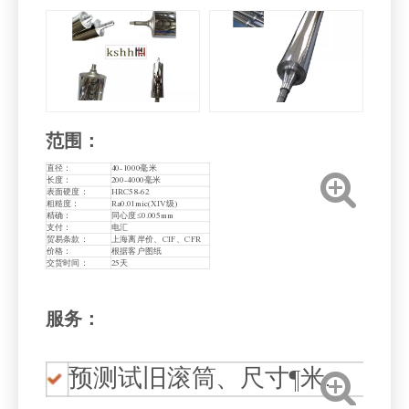
范围：
直径：
40-1000毫米
长度：
200-4000毫米
表面硬度：
HRC58-62
粗糙度：
Ra0.01mic(XIV级)
精确：
同心度≤0.005mm
支付：
电汇
贸易条款：
上海离岸价、CIF、CFR
价格：
根据客户图纸
交货时间：
25天
服务：
预测试旧滚筒、尺寸¶米
.